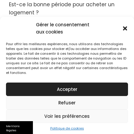
Est-ce la bonne période pour acheter un
logement ?
Box de stockage : une solution économique
Gérer le consentement
aux cookies
pour stocker ses meubles ?
Pour offrir les meilleures expériences, nous utilisons des technologies
Top 10 des résidences hôtelières
telles que les cookies pour stocker et/ou accéder aux informations des
appareils. Le fait de consentir à ces technologies nous permettra de
traiter des données telles que le comportement de navigation ou les ID
Retrouvez-nous sur Twitter
uniques sur ce site. Le fait de ne pas consentir ou de retirer son
consentement peut avoir un effet négatif sur certaines caractéristiques
et fonctions.
Suivre @Immobilierblog
Accepter
Refuser
© 2025 Immobilier blog
Voir les préférences
Mentions
Politique de cookies
légales